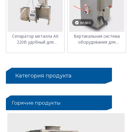
видео
Сепаратор металла АК
Вертикальная система
220В удобный для
оборудования для
пластиковых частиц
обнаружения металлов.
Категория продукта
Горячие продукты
u