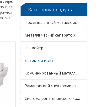
иэстере,
ключают
Категория продукта
примеси.
ка. Мы
Промышленный металлоискатель
Металлический сепаратор
Чеквейер
Детектор иглы
Комбинированный металлодетектор и чеквейер
Рамановский спектрометр
Система рентгеновского контроля