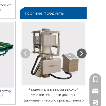
итой от
й
Горячие продукты
u003Ci>Liq
For Sauce
сепарат
соуса.u003
u00
+86 158
Разделитель металла высокой
тектор
jack@co
чувствительности для еды,
ей
фармацевтического промышленного