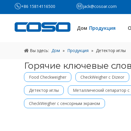
+86 15814116500
jack@cosoar.com
Дом
Продукция
О
Вы здесь:
Дом
»
Продукция
»
Детектор иглы
Горячие ключевые сло
Food Checkweigher
CheckWeigher с Dizeor
Детектор иглы
Металлический сепаратор с
CheckWeigher с сенсорным экраном