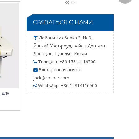
СВЯЗАТЬСЯ С НАМИ
Добавить: сборка 3, № 9,

Йинкай Уэст-роуд, район Донгчэн,
Донггуан, Гуандун, Китай
Телефон: +86 15814116500

Электронная почта:

jack@cosoar.com
WhatsA
WhatsApp: +86 15814116500

 для