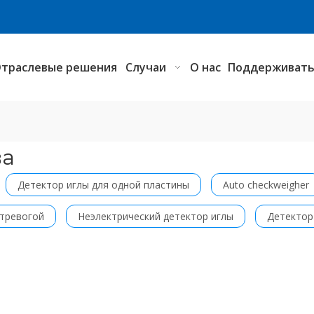
траслевые решения
Случаи
О нас
Поддерживат
ва
Детектор иглы для одной пластины
Auto checkweigher
 тревогой
Неэлектрический детектор иглы
Детектор