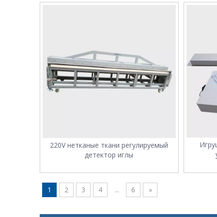
Игру
220V нетканые ткани регулируемый
детектор иглы
1
2
3
4
...
6
»