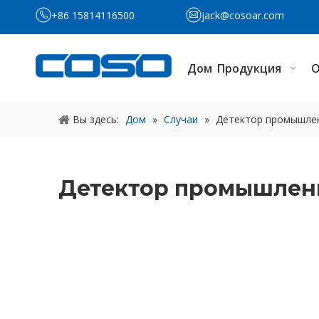
+86 15814116500
jack@cosoar.com
Дом
Продукция
О
Вы здесь:
Дом
»
Случаи
»
Детектор промышле
Детектор промышлен