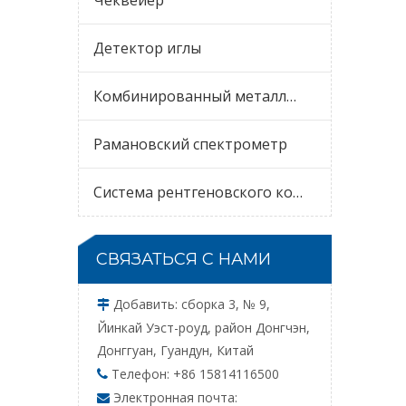
Чеквейер
Детектор иглы
Комбинированный металлодетектор и чеквейер
Рамановский спектрометр
Система рентгеновского контроля
СВЯЗАТЬСЯ С НАМИ
Добавить: сборка 3, № 9,

Йинкай Уэст-роуд, район Донгчэн,
Донггуан, Гуандун, Китай
Телефон: +86 15814116500

Электронная почта:
