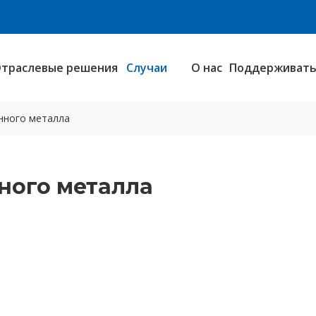
траслевые решения
Случаи
О нас
Поддерживат
нного металла
ного металла