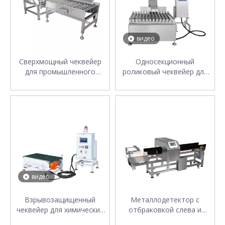
видео
Сверхмощный чеквейер
Односекционный
для промышленного
роликовый чеквейер для
применения
тяжелых коробок по 25 кг
видео
Взрывозащищенный
Металлодетектор с
чеквейер для химических
отбраковкой слева и
предприятий
справа для закусок