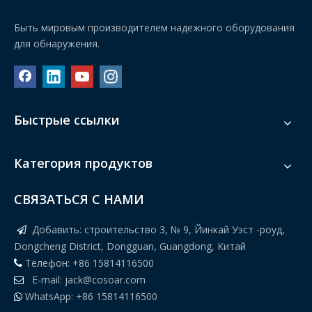
Быть мировым производителем надежного оборудования
для обнаружения.
Быстрые ссылки
Категория продуктов
Чеквейер coso для бутылок и банок без крышки
Компактный односекционный чеквейер
СВЯЗАТЬСЯ С НАМИ
Добавить: строительство 3, № 9, Йинкай Уэст -роуд,

Dongcheng District, Dongguan, Guangdong, Китай
Телефон: +86 15814116500

E-mail:
jack@cosoar.com

WhatsApp: +86 15814116500
