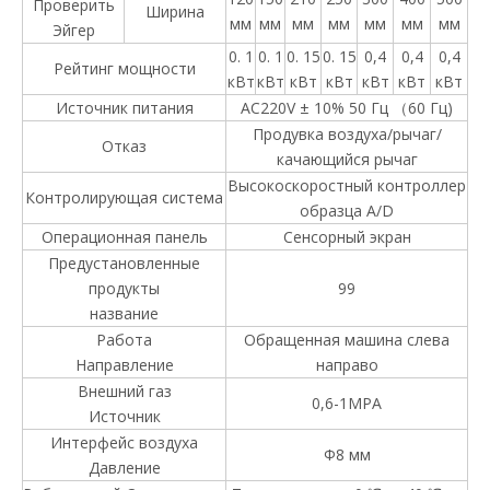
Проверить
Ширина
мм
мм
мм
мм
мм
мм
мм
Эйгер
0. 1
0. 1
0. 15
0. 15
0,4
0,4
0,4
Рейтинг мощности
кВт
кВт
кВт
кВт
кВт
кВт
кВт
Источник питания
AC220V ± 10% 50 Гц （60 Гц)
Продувка воздуха/рычаг/
Отказ
качающийся рычаг
Высокоскоростный контроллер
Контролирующая система
образца A/D
Операционная панель
Сенсорный экран
Предустановленные
продукты
99
название
Работа
Обращенная машина слева
Направление
направо
Внешний газ
0,6-1MPA
Источник
Интерфейс воздуха
Φ8 мм
Давление