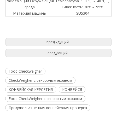
Работающий Окружающая
Температура ： 0 ℃ ～ 40 ℃ ，
среда
Влажность: 30%～ 95%
Материал машины
SUS304
Линейный пищевой чеквейер с металлоискателем
Сверхмощный чеквейер для промышленного применения
предыдущий:
следующий:
Food Checkweigher
CheckWeigher с сенсорным экраном
КОНВЕЙСКАЯ КЕРСЕТИЯ
КОНВЕЙСЯ
Food CheckWeigher с сенсорным экраном
Продовольственная конвейерная проверка
Односекционный роликовый чеквейер для тяжелых коробок по 25 кг
Взрывозащищенный чеквейер для химических предприятий