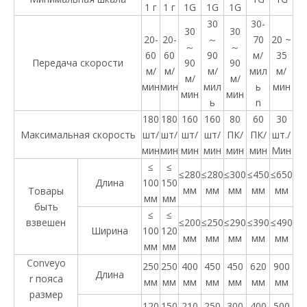
1 г
1 г
1G
1G
1G
30
30-
30
30
20-
20-
～
70
20 ~
～
～
60
60
90
м/
35
Передача скорости
90
90
м/
м/
м/
мил
м/
м/
м/
мин
мин
мил
ь
мин
мин
мин
ь
n
180
180
160
160
80
60
30
Максимальная скорость
шт/
шт/
шт/
шт/
ПК/
ПК/
шт./
мин
мин
мин
мин
мин
мин
Мин
≤
≤
≤280
≤280
≤300
≤450
≤650
Длина
100
150
мм
мм
мм
мм
мм
Товары
мм
мм
быть
≤
≤
взвешен
≤200
≤250
≤290
≤390
≤490
Ширина
100
120
мм
мм
мм
мм
мм
мм
мм
Conveyo
250
250
400
450
450
620
900
Длина
r пояса
мм
мм
мм
мм
мм
мм
мм
размер
120
150
210
250
300
400
500