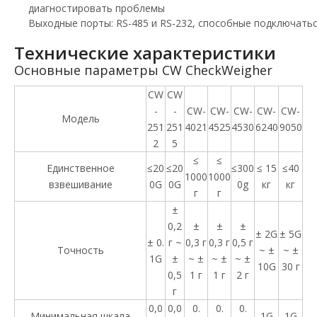
диагностировать проблемы
Выходные порты: RS-485 и RS-232, способные подключатьс
Технические характеристики
Основные параметры CW CheckWeigher
CW
CW
-
-
CW-
CW-
CW-
CW-
CW-
Модель
251
251
4021
4525
4530
6240
9050
2
5
≤
≤
Единственное
≤20
≤20
≤300
≤ 15
≤40
1000
1000
взвешивание
0G
0G
0g
кг
кг
г
г
±
0,2
±
±
±
± 2G
± 5G
± 0.
г ~
0,3 г
0,3 г
0,5 г
Точность
~ ±
~ ±
1G
±
~ ±
~ ±
~ ±
10G
30 г
0,5
1 г
1 г
2 г
г
0,0
0,0
0.
0.
0.
Минимальная шкала
1G
1G