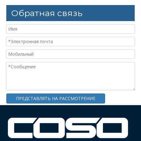
Обратная связь
Четырехуровневая весовая сортировочная машина для помело, апельсина
Закрытый чеквейер с динамическим взвешиванием для крупногабаритных продуктов
ПРЕДСТАВЛЯТЬ НА РАССМОТРЕНИЕ
Чеквейер с системой подавления потока воздуха вниз
Чеквейер для больших мешков Вертикальный на ремне